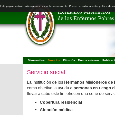
Esta página utiliza cookies para su mejor funcionamiento. Puede consultar nuestra política de c
Bienvenidos
Servicios
Filosofía
Dónde estamos
Publicac
Servicio social
La Institución de los
Hermanos Misioneros de 
como objetivo la ayuda a
personas en riesgo d
llevar a cabo este fin, ofrecen una serie de servi
Cobertura residencial
Atención médica